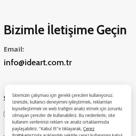
Bizimle İletişime Geçin
Email:
info@ideart.com.tr
Sitemizin çalışması için gerekli çerezleri kullanıyoruz.
Sosyal Medyada Bizi Takip Edin:
İzninizle, kullanıcı deneyimini iyileştirmek, reklamları
kişiselleştirmek ve web trafiğini analiz etmek için zorunlu
olmayan çerezler de kullanabiliriz. Bu nedenlerle, site
kullanım verilerinizi reklam ve analiz ortaklarımızla
paylaşabiliriz. "Kabul Et"e tıklayarak,
Çerez
Politikamız
'nda açıklandığı şekilde çerez kullanımını kabul