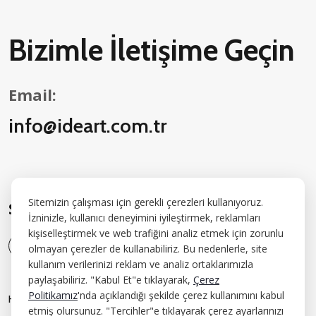
Bizimle İletişime Geçin
Email:
info@ideart.com.tr
Sitemizin çalışması için gerekli çerezleri kullanıyoruz.
Sosyal Medyada Bizi Takip Edin:
İzninizle, kullanıcı deneyimini iyileştirmek, reklamları
kişiselleştirmek ve web trafiğini analiz etmek için zorunlu
olmayan çerezler de kullanabiliriz. Bu nedenlerle, site
kullanım verilerinizi reklam ve analiz ortaklarımızla
paylaşabiliriz. "Kabul Et"e tıklayarak,
Çerez
Politikamız
'nda açıklandığı şekilde çerez kullanımını kabul
H
A
K
K
I
M
I
Z
D
A
Ö
D
Ü
L
L
E
R
İ
Ş
L
E
R
I
N
S
I
G
H
T
İ
L
E
T
I
Ş
I
M
etmiş olursunuz. "Tercihler"e tıklayarak çerez ayarlarınızı