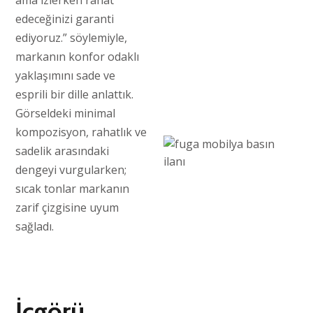
ama izlerken rahat
edeceğinizi garanti
ediyoruz.” söylemiyle,
markanın konfor odaklı
yaklaşımını sade ve
esprili bir dille anlattık.
Görseldeki minimal
kompozisyon, rahatlık ve
sadelik arasındaki
dengeyi vurgularken;
sıcak tonlar markanın
zarif çizgisine uyum
sağladı.
İçgörü